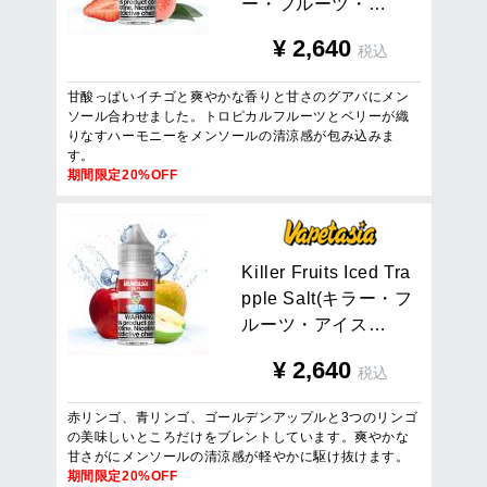
ー
・
フ
ル
ー
ツ
・
…
¥
2,640
税込
甘酸っぱいイチゴと爽やかな香りと甘さのグアバにメン
ソール合わせました。トロピカルフルーツとベリーが織
りなすハーモニーをメンソールの清涼感が包み込みま
す。
期間限定20%OFF
K
i
l
l
e
r
F
r
u
i
t
s
I
c
e
d
T
r
a
p
p
l
e
S
a
l
t
(
キ
ラ
ー
・
フ
ル
ー
ツ
・
ア
イ
ス
…
¥
2,640
税込
赤リンゴ、青リンゴ、ゴールデンアップルと3つのリンゴ
の美味しいところだけをブレントしています。爽やかな
甘さがにメンソールの清涼感が軽やかに駆け抜けます。
期間限定20%OFF