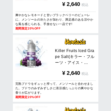
¥
2,640
税込
爽やかなレモネードと甘いブラックベリーのピューレ
に、メンソールの冷たさが加わり、満足感のある涼やか
な風を感じられる、手放せない一品です!
期間限定20%OFF
K
i
l
l
e
r
F
r
u
i
t
s
I
c
e
d
G
r
a
p
e
S
a
l
t
(
キ
ラ
ー
・
フ
ル
ー
ツ
・
ア
イ
ス
・
…
¥
2,640
税込
完熟ブドウをギュッと搾って、メンソールと合わせまし
た。ブドウのみずみずしさに清涼感たっぷりの爽やかな
香りが広がります。
期間限定20%OFF