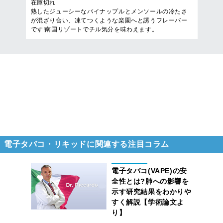
在庫切れ
熟したジューシーなパイナップルとメンソールの冷たさ
が混ざり合い、凍てつくような楽園へと誘うフレーバー
です!南国リゾートでチル気分を味わえます。
17
件
1
/
1
ページを表示
電子タバコ・リキッドに関連する注目コラム
電子タバコ(VAPE)の安
全性とは?肺への影響を
示す研究結果をわかりや
すく解説【学術論文よ
り】