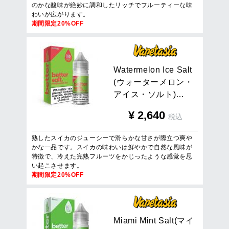
のかな酸味が絶妙に調和したリッチでフルーティーな味
わいが広がります。
期間限定20%OFF
W
a
t
e
r
m
e
l
o
n
I
c
e
S
a
l
t
(
ウ
ォ
ー
タ
ー
メ
ロ
ン
・
ア
イ
ス
・
ソ
ル
ト
)
…
¥
2,640
税込
熟したスイカのジューシーで滑らかな甘さが際立つ爽や
かな一品です。スイカの味わいは鮮やかで自然な風味が
特徴で、冷えた完熟フルーツをかじったような感覚を思
い起こさせます。
期間限定20%OFF
M
i
a
m
i
M
i
n
t
S
a
l
t
(
マ
イ