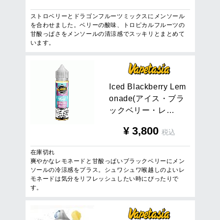
ストロベリーとドラゴンフルーツミックスにメンソール
を合わせました。ベリーの酸味、トロピカルフルーツの
甘酸っぱさをメンソールの清涼感でスッキリとまとめて
います。
I
c
e
d
B
l
a
c
k
b
e
r
r
y
L
e
m
o
n
a
d
e
(
ア
イ
ス
・
ブ
ラ
ッ
ク
ベ
リ
ー
・
レ
…
¥
3,800
税込
在庫切れ
爽やかなレモネードと甘酸っぱいブラックベリーにメン
ソールの冷涼感をプラス。シュワシュワ喉越しのよいレ
モネードは気分をリフレッシュしたい時にぴったりで
す。