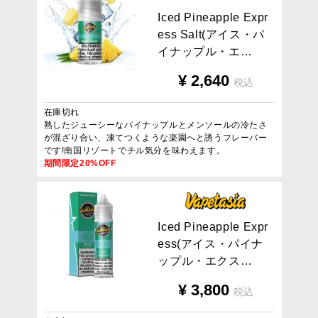
I
c
e
d
P
i
n
e
a
p
p
l
e
E
x
p
r
e
s
s
S
a
l
t
(
ア
イ
ス
・
パ
イ
ナ
ッ
プ
ル
・
エ
…
¥
2,640
税込
在庫切れ
熟したジューシーなパイナップルとメンソールの冷たさ
が混ざり合い、凍てつくような楽園へと誘うフレーバー
です!南国リゾートでチル気分を味わえます。
期間限定20%OFF
I
c
e
d
P
i
n
e
a
p
p
l
e
E
x
p
r
e
s
s
(
ア
イ
ス
・
パ
イ
ナ
ッ
プ
ル
・
エ
ク
ス
…
¥
3,800
税込