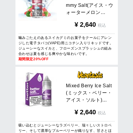
m
m
y
S
a
l
t
(
ア
イ
ス
・
ウ
ォ
ー
タ
ー
メ
ロ
ン
…
¥
2,640
税込
噛みごたえのあるスイカグミのお菓子をクールにアレン
ジした電子タバコ(VAPE)用ニコチン入りリキッドです。
ジューシーなスイカと、フローズンスプラッシュの組み
合わせは夏を感じる爽やかな味わいです。
期間限定20%OFF
M
i
x
e
d
B
e
r
r
y
I
c
e
S
a
l
t
(
ミ
ッ
ク
ス
・
ベ
リ
ー
・
ア
イ
ス
・
ソ
ル
ト
)
…
¥
2,640
税込
吸い込むとジューシーなラズベリー、瑞々しいストロベ
リー、そして濃厚なブルーベリーが織りなす、甘さとほ