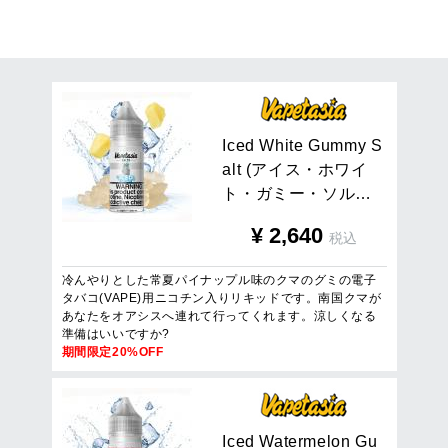
17
件
1
/
1
ページを表示
I
c
e
d
W
h
i
t
e
G
u
m
m
y
S
a
l
t
(
ア
イ
ス
・
ホ
ワ
イ
ト
・
ガ
ミ
ー
・
ソ
ル
…
¥
2,640
税込
冷んやりとした常夏パイナップル味のクマのグミの電子
タバコ(VAPE)用ニコチン入りリキッドです。南国クマが
あなたをオアシスへ連れて行ってくれます。涼しくなる
準備はいいですか?
期間限定20%OFF
I
c
e
d
W
a
t
e
r
m
e
l
o
n
G
u