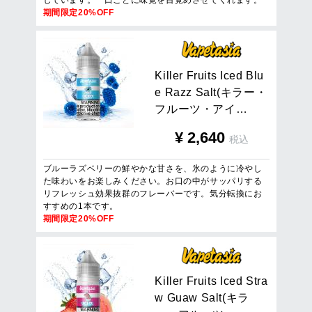
しています。一口ごとに味覚を目覚めさせてくれます。
期間限定20%OFF
K
i
l
l
e
r
F
r
u
i
t
s
I
c
e
d
B
l
u
e
R
a
z
z
S
a
l
t
(
キ
ラ
ー
・
フ
ル
ー
ツ
・
ア
イ
…
¥
2,640
税込
ブルーラズベリーの鮮やかな甘さを、氷のように冷やし
た味わいをお楽しみください。お口の中がサッパリする
リフレッシュ効果抜群のフレーバーです。気分転換にお
すすめの1本です。
期間限定20%OFF
K
i
l
l
e
r
F
r
u
i
t
s
I
c
e
d
S
t
r
a
w
G
u
a
w
S
a
l
t
(
キ
ラ