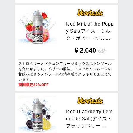
I
c
e
d
M
i
l
k
o
f
t
h
e
P
o
p
p
y
S
a
l
t
(
ア
イ
ス
・
ミ
ル
ク
・
ポ
ピ
ー
・
ソ
ル
…
¥
2,640
税込
ストロベリーとドラゴンフルーツミックスにメンソール
を合わせました。ベリーの酸味、トロピカルフルーツの
甘酸っぱさをメンソールの清涼感でスッキリとまとめて
います。
期間限定20%OFF
I
c
e
d
B
l
a
c
k
b
e
r
r
y
L
e
m
o
n
a
d
e
S
a
l
t
(
ア
イ
ス
・
ブ
ラ
ッ
ク
ベ
リ
ー
…