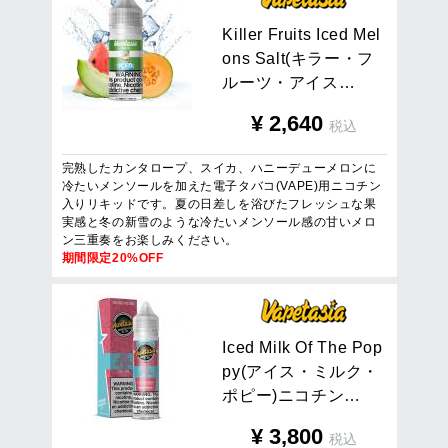
K
i
l
l
e
r
F
r
u
i
t
s
I
c
e
d
M
e
l
o
n
s
S
a
l
t
(
キ
ラ
ー
・
フ
ル
ー
ツ
・
ア
イ
ス
…
¥
2,640
税込
完熟したカンタロープ、スイカ、ハニーデューメロンに
冷たいメンソールを加えた電子タバコ(VAPE)用ニコチン
入りリキッドです。夏の日差しを浴びたフレッシュな果
実感と冬の新雪のような冷たいメンソール感の甘いメロ
ン三重奏をお楽しみください。
期間限定20%OFF
I
c
e
d
M
i
l
k
O
f
T
h
e
P
o
p
p
y
(
ア
イ
ス
・
ミ
ル
ク
・
ポ
ピ
ー
)
ニ
コ
チ
ン
…
¥
3,800
税込