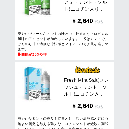
ア
ミ
・
ミ
ン
ト
・
ソ
ル
ト
)
ニ
コ
チ
ン
入
り
…
¥
2,640
税込
爽やかでクールなミントの味わいに控えめなトロピカル
風味のアクセントが加わっています。主役はミントで、
ほんのり甘く適度な冷涼感とマイアミのそよ風を楽しめ
ます。
期間限定20%OFF
F
r
e
s
h
M
i
n
t
S
a
l
t
(
フ
レ
ッ
シ
ュ
・
ミ
ン
ト
・
ソ
ル
ト
)
ニ
コ
チ
ン
入
…
¥
2,640
税込
爽やかなミントの香りを特徴とし、深い清涼感と共に心
地よい刺激を与える強力なニコチンソルトが絶妙に調和