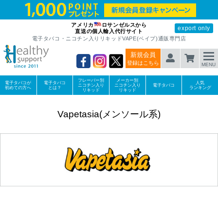
アメリカ
ロサンゼルスから
export only
直送の個人輸入代行サイト
電子タバコ・ニコチン入りリキッドVAPE(ベイプ)通販専門店
新規会員
登録はこちら
MENU
フレーバー別
メーカー別
電子タバコが
電子タバコ
人気
ニコチン入り
ニコチン入り
電子タバコ
初めての方へ
とは？
ランキング
リキッド
リキッド
Vapetasia(メンソール系)