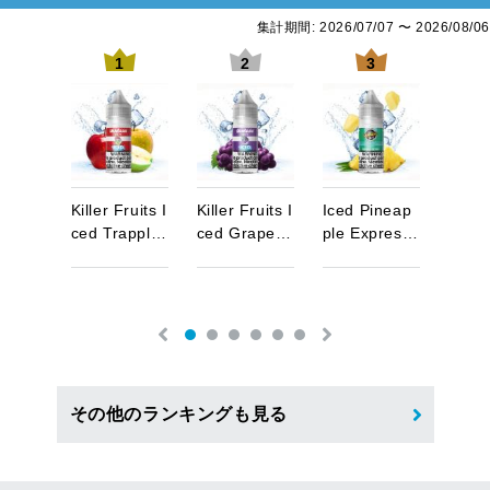
集計期間: 2026/07/07 〜 2026/08/06
7
1
2
3
l
k
O
f
K
i
l
l
e
r
F
r
u
i
t
s
I
K
i
l
l
e
r
F
r
u
i
t
s
I
I
c
e
d
P
i
n
e
a
p
K
i
l
l
e
r
p
…
c
e
d
T
r
a
p
p
l
…
c
e
d
G
r
a
p
e
…
p
l
e
E
x
p
r
e
s
…
c
e
d
その他のランキングも見る