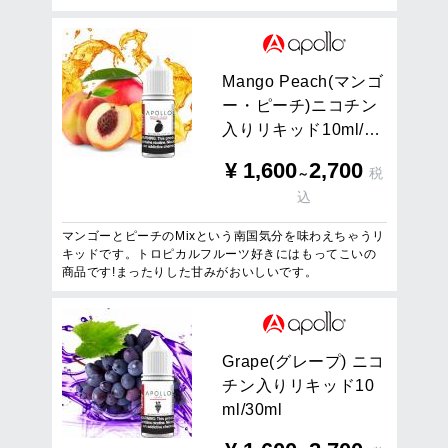
M
a
n
g
o
P
e
a
c
h
(
マ
ン
ゴ
ー
・
ピ
ー
チ
)
ニ
コ
チ
ン
入
り
リ
キ
ッ
ド
1
0
m
l
/
…
¥
1,600
2,700
税
～
込
マンゴーとピーチのMixという南国気分を味わえちゃうリ
キッドです。トロピカルフルーツ好きにはもってこいの
商品です!まったりした甘みがおいしいです。
G
r
a
p
e
(
グ
レ
ー
プ
)
ニ
コ
チ
ン
入
り
リ
キ
ッ
ド
1
0
m
l
/
3
0
m
l