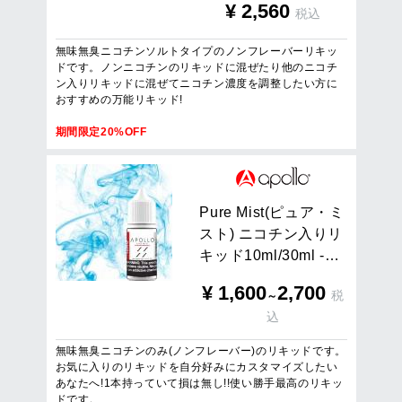
¥
2,560
税込
無味無臭ニコチンソルトタイプのノンフレーバーリキッ
ドです。ノンニコチンのリキッドに混ぜたり他のニコチ
ン入りリキッドに混ぜてニコチン濃度を調整したい方に
おすすめの万能リキッド!
期間限定20%OFF
P
u
r
e
M
i
s
t
(
ピ
ュ
ア
・
ミ
ス
ト
)
ニ
コ
チ
ン
入
り
リ
キ
ッ
ド
1
0
m
l
/
3
0
m
l
-
…
¥
1,600
2,700
税
～
込
無味無臭ニコチンのみ(ノンフレーバー)のリキッドです。
お気に入りのリキッドを自分好みにカスタマイズしたい
あなたへ!1本持っていて損は無し!!使い勝手最高のリキッ
ドです。