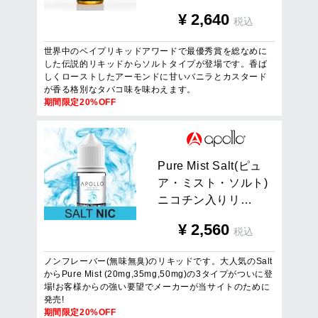
¥
2,640
税込
世界中のベイプリキッドアワードで最優秀賞を総なめに
した伝説的リキッドからソルトタイプが登場です。香ば
しくローストしたアーモンドに甘いバニラとカスタード
が香る格別なタバコ味を味わえます。
期間限定20%OFF
P
u
r
e
M
i
s
t
S
a
l
t
(
ピ
ュ
ア
・
ミ
ス
ト
・
ソ
ル
ト
)
ニ
コ
チ
ン
入
り
リ
…
¥
2,560
税込
ノンフレーバー(無味無臭)のリキッドです。大人気のSalt
からPure Mist (20mg,35mg,50mg)の3タイプがついに登
場!お客様からの強い要望でメーカーが当サイトのために
発売!
期間限定20%OFF