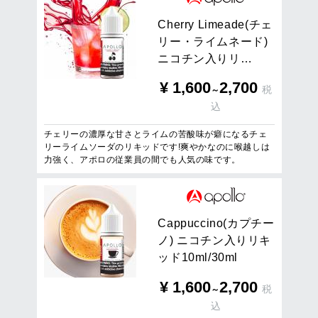
C
h
e
r
r
y
L
i
m
e
a
d
e
(
チ
ェ
リ
ー
・
ラ
イ
ム
ネ
ー
ド
)
ニ
コ
チ
ン
入
り
リ
…
¥
1,600
2,700
税
～
込
チェリーの濃厚な甘さとライムの苦酸味が癖になるチェ
リーライムソーダのリキッドです!爽やかなのに喉越しは
力強く、アポロの従業員の間でも人気の味です。
C
a
p
p
u
c
c
i
n
o
(
カ
プ
チ
ー
ノ
)
ニ
コ
チ
ン
入
り
リ
キ
ッ
ド
1
0
m
l
/
3
0
m
l
¥
1,600
2,700
税
～
込