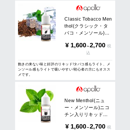
C
l
a
s
s
i
c
T
o
b
a
c
c
o
M
e
n
t
h
o
l
(
ク
ラ
シ
ッ
ク
・
タ
バ
コ
・
メ
ン
ソ
ー
ル
)
…
¥
1,600
2,700
税
～
込
飽きの来ない味と好評のリキッド!タバコ感もライト、メ
ンソール感もライトで吸いやすい!初心者の方にもオスス
メです。
N
e
w
M
e
n
t
h
o
l
(
ニ
ュ
ー
・
メ
ン
ソ
ー
ル
)
ニ
コ
チ
ン
入
り
リ
キ
ッ
ド
…
¥
1,600
2,700
税
～