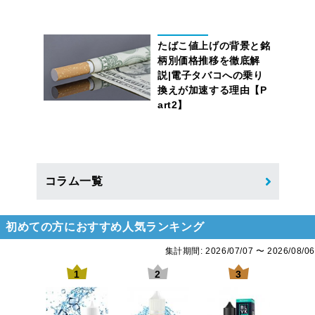
たばこ値上げの背景と銘
柄別価格推移を徹底解
説|電子タバコへの乗り
換えが加速する理由【P
art2】
コラム一覧
初めての方におすすめ人気ランキング
集計期間: 2026/07/07 〜 2026/08/06
0
1
2
3