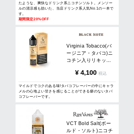
たような、爽快なドリンク系ニコチンソルト。メンソー
ルの清涼感も効いた、当店ドリンク系人気No.1の一本で
す。
期間限定20%OFF
V
i
r
g
i
n
i
a
T
o
b
a
c
c
o
(
バ
ー
ジ
ニ
ア
・
タ
バ
コ
)
ニ
コ
チ
ン
入
り
リ
キ
ッ
…
¥
4,100
税込
マイルドでコクのある味!タバコフレーバーの中にキャラ
メルの心地よい甘さを感じることができる癖のないタバ
コフレーバーです。
V
C
T
B
o
l
d
S
a
l
t
(
ボ
ー
ル
ド
・
ソ
ル
ト
)
ニ
コ
チ