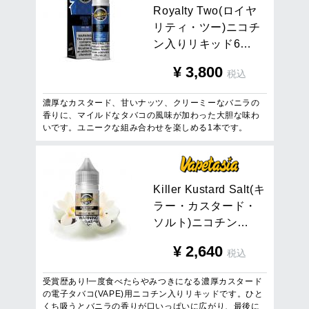
R
o
y
a
l
t
y
T
w
o
(
ロ
イ
ヤ
リ
テ
ィ
・
ツ
ー
)
ニ
コ
チ
ン
入
り
リ
キ
ッ
ド
6
…
¥
3,800
税込
濃厚なカスタード、甘いナッツ、クリーミーなバニラの
香りに、マイルドなタバコの風味が加わった大胆な味わ
いです。ユニークな組み合わせを楽しめる1本です。
K
i
l
l
e
r
K
u
s
t
a
r
d
S
a
l
t
(
キ
ラ
ー
・
カ
ス
タ
ー
ド
・
ソ
ル
ト
)
ニ
コ
チ
ン
…
¥
2,640
税込
受賞歴あり!一度食べたらやみつきになる濃厚カスタード
の電子タバコ(VAPE)用ニコチン入りリキッドです。ひと
くち吸うとバニラの香りが口いっぱいに広がり、最後に