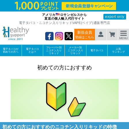
アメリカ
ロサンゼルスから
export only
直送の個人輸入代行サイト
電子タバコ・ニコチン入りリキッドVAPE(ベイプ)通販専門店
新規会員
登録はこちら
MENU
フレーバー別
メーカー別
電子タバコが
電子タバコ
人気
ニコチン入り
ニコチン入り
電子タバコ
初めての方へ
とは？
ランキング
リキッド
リキッド
初めての方におすすめ
初めての方におすすめのニコチン入りリキッドの特徴