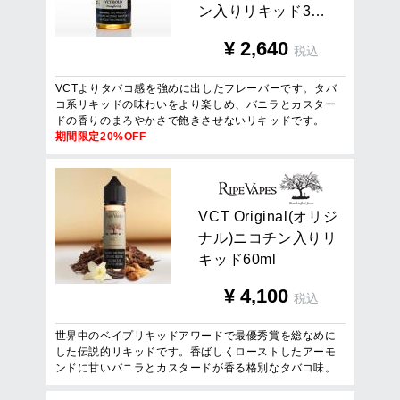
ン
入
り
リ
キ
ッ
ド
3
…
¥
2,640
税込
VCTよりタバコ感を強めに出したフレーバーです。タバ
コ系リキッドの味わいをより楽しめ、バニラとカスター
ドの香りのまろやかさで飽きさせないリキッドです。
期間限定20%OFF
V
C
T
O
r
i
g
i
n
a
l
(
オ
リ
ジ
ナ
ル
)
ニ
コ
チ
ン
入
り
リ
キ
ッ
ド
6
0
m
l
¥
4,100
税込
世界中のベイプリキッドアワードで最優秀賞を総なめに
した伝説的リキッドです。香ばしくローストしたアーモ
ンドに甘いバニラとカスタードが香る格別なタバコ味。