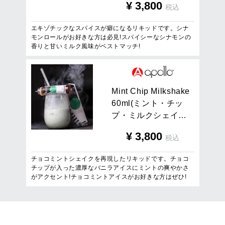
¥
3,800
税込
エキゾチックなスパイスが癖になるリキッドです。シナ
モンロールがお好きな方は必見!スパイシーなシナモンの
香りと甘いミルク風味がベストマッチ!
M
i
n
t
C
h
i
p
M
i
l
k
s
h
a
k
e
6
0
m
l
(
ミ
ン
ト
・
チ
ッ
プ
・
ミ
ル
ク
シ
ェ
イ
…
¥
3,800
税込
チョコミントシェイクを再現したリキッドです。チョコ
チップが入った濃厚なバニラアイスにミントの爽やかさ
がアクセント!チョコミントアイスがお好きな方はぜひ!