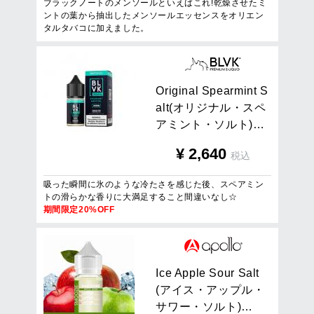
ブラックノートのメンソールといえばこれ!乾燥させたミ
ントの葉から抽出したメンソールエッセンスをオリエン
タルタバコに加えました。
O
r
i
g
i
n
a
l
S
p
e
a
r
m
i
n
t
S
a
l
t
(
オ
リ
ジ
ナ
ル
・
ス
ペ
ア
ミ
ン
ト
・
ソ
ル
ト
)
…
¥
2,640
税込
吸った瞬間に氷のような冷たさを感じた後、スペアミン
トの滑らかな香りに大満足すること間違いなし☆
期間限定20%OFF
I
c
e
A
p
p
l
e
S
o
u
r
S
a
l
t
(
ア
イ
ス
・
ア
ッ
プ
ル
・
サ
ワ
ー
・
ソ
ル
ト
)
…