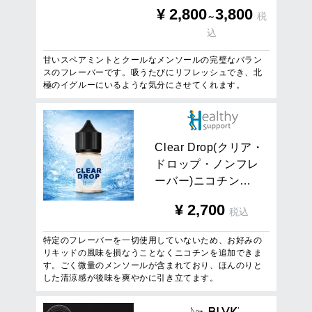
¥
2,800
3,800
税
～
込
甘いスペアミントとクールなメンソールの完璧なバラン
スのフレーバーです。吸うたびにリフレッシュでき、北
極のイグルーにいるような気分にさせてくれます。
C
l
e
a
r
D
r
o
p
(
ク
リ
ア
・
ド
ロ
ッ
プ
・
ノ
ン
フ
レ
ー
バ
ー
)
ニ
コ
チ
ン
…
¥
2,700
税込
特定のフレーバーを一切使用していないため、お好みの
リキッドの風味を損なうことなくニコチンを追加できま
す。ごく微量のメンソールが含まれており、ほんのりと
した清涼感が後味を爽やかに引き立てます。