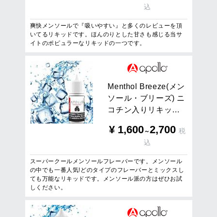
込
爽快メンソールで『吸いやすい』と多くのレビューを頂
いてるリキッドです。ほんのりとした甘さも感じる当サ
イトのポピュラーなリキッドの一つです。
M
e
n
t
h
o
l
B
r
e
e
z
e
(
メ
ン
ソ
ー
ル
・
ブ
リ
ー
ズ
)
ニ
コ
チ
ン
入
り
リ
キ
ッ
…
¥
1,600
2,700
税
～
込
スーパークールメンソールフレーバーです。メンソール
の中でも一番人気!どのタイプのフレーバーとミックスし
ても万能なリキッドです。メンソール派の方はぜひお試
しください。