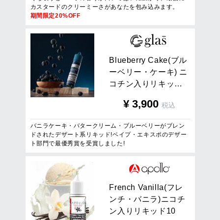
カスタードのクリーミーさがあなたを包み込みます。
期間限定20%OFF
B
l
u
e
b
e
r
r
y
C
a
k
e
(
ブ
ル
ー
ベ
リ
ー
・
ケ
ー
キ
)
ニ
コ
チ
ン
入
り
リ
キ
ッ
…
¥
3,900
税込
バニラケーキ・バタークリーム・ブルーベリーがブレン
ドされたデザート系リキッド!ベイプ・エキスポのデザー
ト部門で最優秀賞を受賞しました!
F
r
e
n
c
h
V
a
n
i
l
l
a
(
フ
レ
ン
チ
・
バ
ニ
ラ
)
ニ
コ
チ
ン
入
り
リ
キ
ッ
ド
1
0