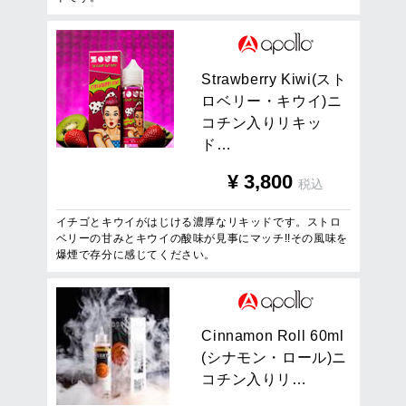
S
t
r
a
w
b
e
r
r
y
K
i
w
i
(
ス
ト
ロ
ベ
リ
ー
・
キ
ウ
イ
)
ニ
コ
チ
ン
入
り
リ
キ
ッ
ド
…
¥
3,800
税込
イチゴとキウイがはじける濃厚なリキッドです。ストロ
ベリーの甘みとキウイの酸味が見事にマッチ!!その風味を
爆煙で存分に感じてください。
C
i
n
n
a
m
o
n
R
o
l
l
6
0
m
l
(
シ
ナ
モ
ン
・
ロ
ー
ル
)
ニ
コ
チ
ン
入
り
リ
…