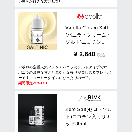
い風味が好きな方はぜひ!
V
a
n
i
l
l
a
C
r
e
a
m
S
a
l
t
(
バ
ニ
ラ
・
ク
リ
ー
ム
・
ソ
ル
ト
)
ニ
コ
チ
ン
…
¥
2,640
税込
アポロの定番人気フレンチバニラのソルトタイプです。
バニラの濃厚な甘さと華やかな香りが楽しめるフレーバ
ーです。コーヒータイムにぴったりの一品。
期間限定20%OFF
Z
e
r
o
S
a
l
t
(
ゼ
ロ
・
ソ
ル
ト
)
ニ
コ
チ
ン
入
り
リ
キ
ッ
ド
3
0
m
l