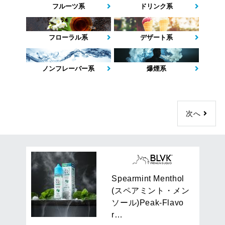
フルーツ系
ドリンク系
フローラル系
デザート系
ノンフレーバー系
爆煙系
65
件
次へ
1
/
2
ページを表示
S
p
e
a
r
m
i
n
t
M
e
n
t
h
o
l
(
ス
ペ
ア
ミ
ン
ト
・
メ
ン
ソ
ー
ル
)
P
e
a
k
-
F
l
a
v
o
r
…