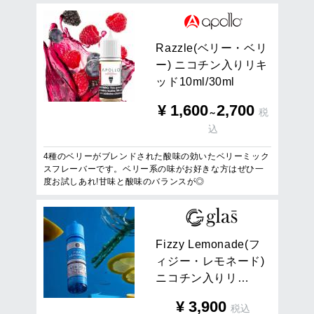
R
a
z
z
l
e
(
ベ
リ
ー
・
ベ
リ
ー
)
ニ
コ
チ
ン
入
り
リ
キ
ッ
ド
1
0
m
l
/
3
0
m
l
¥
1,600
2,700
税
～
込
4種のベリーがブレンドされた酸味の効いたベリーミック
スフレーバーです。ベリー系の味がお好きな方はぜひ一
度お試しあれ!甘味と酸味のバランスが◎
F
i
z
z
y
L
e
m
o
n
a
d
e
(
フ
ィ
ジ
ー
・
レ
モ
ネ
ー
ド
)
ニ
コ
チ
ン
入
り
リ
…
¥
3,900
税込