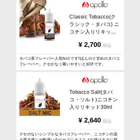
C
l
a
s
s
i
c
T
o
b
a
c
c
o
(
ク
ラ
シ
ッ
ク
・
タ
バ
コ
)
ニ
コ
チ
ン
入
り
リ
キ
ッ
…
¥
2,700
税込
タバコ系フレーバー人気No1です!!ほんのり甘めのタバコ
フレーバー。クセがなく吸いやすいと好評です。
T
o
b
a
c
c
o
S
a
l
t
(
タ
バ
コ
・
ソ
ル
ト
)
ニ
コ
チ
ン
入
り
リ
キ
ッ
ド
3
0
m
l
¥
2,640
税込
クセのないシンプルなタバコフレーバー、ニコチンの染
み渡る感じが桁違いのベースにオススメな味はまさに紙