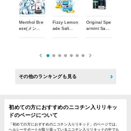
a
l
t
(
ゼ
M
e
n
t
h
o
l
B
r
e
F
i
z
z
y
L
e
m
o
n
O
r
i
g
i
n
a
l
S
p
e
B
r
e
e
ル
…
e
z
e
(
メ
ン
…
a
d
e
S
a
l
t
…
a
r
m
i
n
t
S
a
…
(
ブ
リ
その他のランキングも見る
初めての方におすすめのニコチン入りリキッ
ドのページについて
「初めての方におすすめのニコチン入りリキッド」のページでは、
ヘルシーサポートが取り扱っているニコチン入りリキッドの中でも