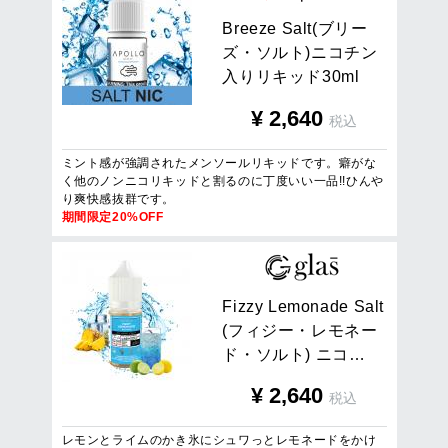
B
r
e
e
z
e
S
a
l
t
(
ブ
リ
ー
ズ
・
ソ
ル
ト
)
ニ
コ
チ
ン
入
り
リ
キ
ッ
ド
3
0
m
l
¥
2,640
税込
ミント感が強調されたメンソールリキッドです。癖がな
く他のノンニコリキッドと割るのに丁度いい一品!!ひんや
り爽快感抜群です。
期間限定20%OFF
F
i
z
z
y
L
e
m
o
n
a
d
e
S
a
l
t
(
フ
ィ
ジ
ー
・
レ
モ
ネ
ー
ド
・
ソ
ル
ト
)
ニ
コ
…
¥
2,640
税込
レモンとライムのかき氷にシュワっとレモネードをかけ