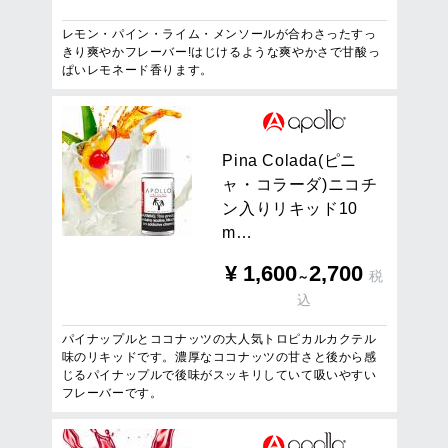
レモン・パイン・ライム・メンソールが合わさったすっ
きり爽やかフレーバー!はじけるような爽やかさで甘酸っ
ぱいレモネード香ります。
P
i
n
a
C
o
l
a
d
a
(
ピ
ニ
ャ
・
コ
ラ
ー
ダ
)
ニ
コ
チ
ン
入
り
リ
キ
ッ
ド
1
0
m
…
¥
1,600
2,700
税
～
込
パイナップルとココナッツの大人気トロピカルカクテル
味のリキッドです。濃厚なココナッツの甘さと後から感
じるパイナップルで後味がスッキリしていて吸いやすい
フレーバーです。