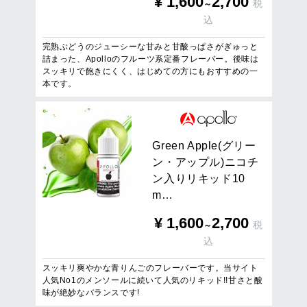
¥
1,600
2,700
税
～
込
完熟ぶどうのジューシーな甘みと甘酸っぱさがぎゅっと
詰まった、Apolloのフルーツ系定番フレーバー。後味は
スッキリで飽きにくく、はじめての方にもおすすめの一
本です。
G
r
e
e
n
A
p
p
l
e
(
グ
リ
ー
ン
・
ア
ッ
プ
ル
)
ニ
コ
チ
ン
入
り
リ
キ
ッ
ド
1
0
m
…
¥
1,600
2,700
税
～
込
スッキリ爽やかな青りんごのフレーバーです。当サイト
人気No1のメンソールに続いて人気のリキッド!!甘さと酸
味が絶妙なバランスです!