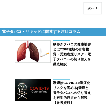
65
件
次へ
1
/
2
ページを表示
電子タバコ・リキッドに関連する注目コラム
紙巻きタバコの健康被害
とは?200種類の有害物
質・受動喫煙リスク・電
子タバコへの切り替えを
徹底解説
喫煙はCOVID-19重症化
リスクを高める|禁煙と
電子タバコへの切り替え
を医学的観点から解説
【参考資料】