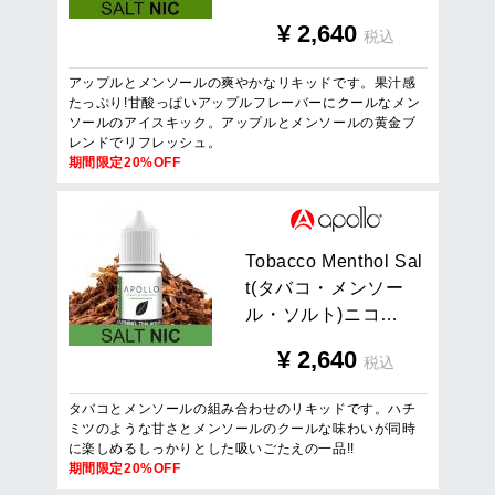
¥
2,640
税込
アップルとメンソールの爽やかなリキッドです。果汁感
たっぷり!甘酸っぱいアップルフレーバーにクールなメン
ソールのアイスキック。アップルとメンソールの黄金ブ
レンドでリフレッシュ。
期間限定20%OFF
T
o
b
a
c
c
o
M
e
n
t
h
o
l
S
a
l
t
(
タ
バ
コ
・
メ
ン
ソ
ー
ル
・
ソ
ル
ト
)
ニ
コ
…
¥
2,640
税込
タバコとメンソールの組み合わせのリキッドです。ハチ
ミツのような甘さとメンソールのクールな味わいが同時
に楽しめるしっかりとした吸いごたえの一品!!
期間限定20%OFF