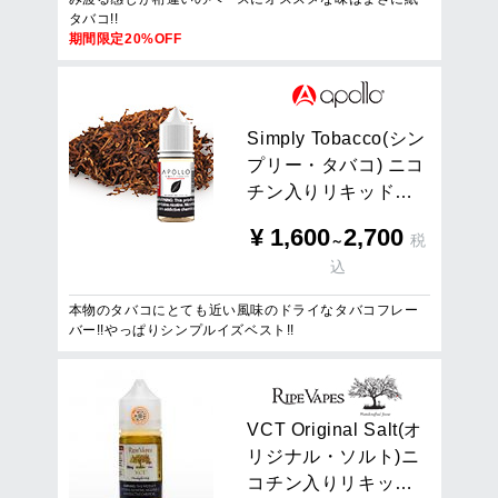
タバコ!!
期間限定20%OFF
S
i
m
p
l
y
T
o
b
a
c
c
o
(
シ
ン
プ
リ
ー
・
タ
バ
コ
)
ニ
コ
チ
ン
入
り
リ
キ
ッ
ド
…
¥
1,600
2,700
税
～
込
本物のタバコにとても近い風味のドライなタバコフレー
バー!!やっぱりシンプルイズベスト!!
V
C
T
O
r
i
g
i
n
a
l
S
a
l
t
(
オ
リ
ジ
ナ
ル
・
ソ
ル
ト
)
ニ
コ
チ
ン
入
り
リ
キ
ッ
…