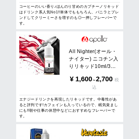
コーヒーのいい香り♪ほんのり甘めのカプチーノリキッド
はドリンク系人気No1!!単体でももちろん、バニラとブレ
ンドしてクリーミーさを増すのも◎一押しフレーバーで
す。
A
l
l
N
i
g
h
t
e
r
(
オ
ー
ル
・
ナ
イ
タ
ー
)
ニ
コ
チ
ン
入
り
リ
キ
ッ
ド
1
0
m
l
/
3
…
¥
1,600
2,700
税
～
込
エナジードリンクを再現したリキッドです。中毒性があ
ると評判です!カフェインも入っているので、眠気覚まし
にも!!朝や仕事の休憩中などにおすすめなフレーバーで
す。