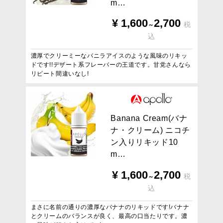
m
…
¥
1,600
2,700
税
～
込
濃厚でクリーミーなバニラアイスのような風味のリキッ
ドです!!デザート系フレーバーの王道です。甘党さんなら
リピート間違いなし!
B
a
n
a
n
a
C
r
e
a
m
(
バ
ナ
ナ
・
ク
リ
ー
ム
)
ニ
コ
チ
ン
入
り
リ
キ
ッ
ド
1
0
m
…
¥
1,600
2,700
税
～
込
まさに名前の通りの濃厚なバナナのリキッドです!バナナ
とクリームのバランスが良く、最高の口当たりです。濃