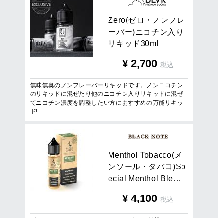
Z
e
r
o
(
ゼ
ロ
・
ノ
ン
フ
レ
ー
バ
ー
)
ニ
コ
チ
ン
入
り
リ
キ
ッ
ド
3
0
m
l
¥
2,700
税込
無味無臭のノンフレーバーリキッドです。ノンニコチン
のリキッドに混ぜたり他のニコチン入りリキッドに混ぜ
てニコチン濃度を調整したい方におすすめの万能リキッ
ド!
M
e
n
t
h
o
l
T
o
b
a
c
c
o
(
メ
ン
ソ
ー
ル
・
タ
バ
コ
)
S
p
e
c
i
a
l
M
e
n
t
h
o
l
B
l
e
…
¥
4,100
税込