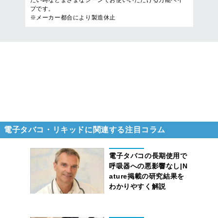
たい時などまざまなシーンでお使いいただける万能ベイ
プです。
※メーカー都合により製造休止
6
件
1
/
1
ページを表示
電子タバコ・リキッドに関連する注目コラム
電子タバコの長期使用で
呼吸器への悪影響なし|N
ature掲載の研究結果を
わかりやすく解説