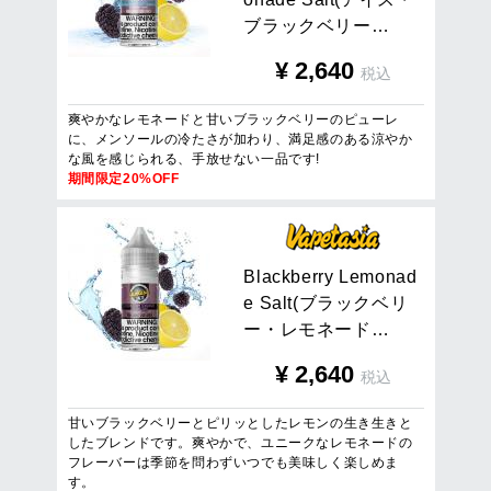
ブ
ラ
ッ
ク
ベ
リ
ー
…
¥
2,640
税込
爽やかなレモネードと甘いブラックベリーのピューレ
に、メンソールの冷たさが加わり、満足感のある涼やか
な風を感じられる、手放せない一品です!
期間限定20%OFF
B
l
a
c
k
b
e
r
r
y
L
e
m
o
n
a
d
e
S
a
l
t
(
ブ
ラ
ッ
ク
ベ
リ
ー
・
レ
モ
ネ
ー
ド
…
¥
2,640
税込
甘いブラックベリーとピリッとしたレモンの生き生きと
したブレンドです。爽やかで、ユニークなレモネードの
フレーバーは季節を問わずいつでも美味しく楽しめま
す。