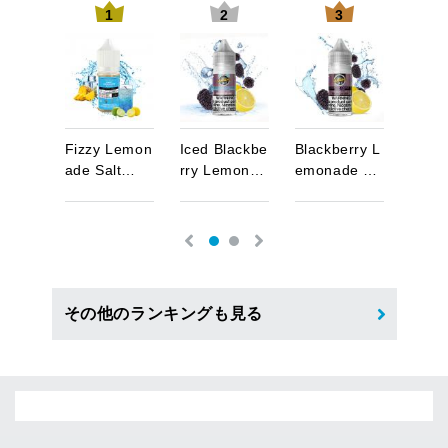
1
2
3
e
m
o
n
F
i
z
z
y
L
e
m
o
n
I
c
e
d
B
l
a
c
k
b
e
B
l
a
c
k
b
e
r
r
y
L
C
o
f
f
e
l
t
…
a
d
e
S
a
l
t
…
r
r
y
L
e
m
o
n
…
e
m
o
n
a
d
e
…
c
c
o
S
その他のランキングも見る