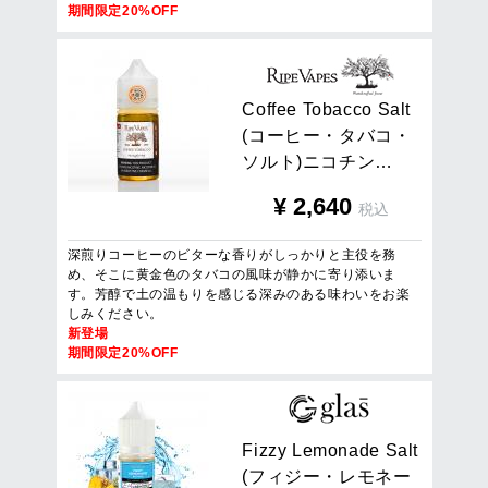
期間限定20%OFF
C
o
f
f
e
e
T
o
b
a
c
c
o
S
a
l
t
(
コ
ー
ヒ
ー
・
タ
バ
コ
・
ソ
ル
ト
)
ニ
コ
チ
ン
…
¥
2,640
税込
深煎りコーヒーのビターな香りがしっかりと主役を務
め、そこに黄金色のタバコの風味が静かに寄り添いま
す。芳醇で土の温もりを感じる深みのある味わいをお楽
しみください。
新登場
期間限定20%OFF
F
i
z
z
y
L
e
m
o
n
a
d
e
S
a
l
t
(
フ
ィ
ジ
ー
・
レ
モ
ネ
ー