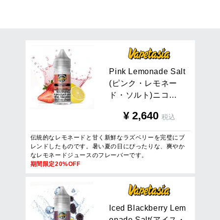
6
件
1
/
1
ページを表示
P
i
n
k
L
e
m
o
n
a
d
e
S
a
l
t
(
ピ
ン
ク
・
レ
モ
ネ
ー
ド
・
ソ
ル
ト
)
ニ
コ
…
¥
2,640
税込
伝統的なレモネードと甘く新鮮なラズベリーを完璧にブ
レンドしたものです。暑い夏の日にぴったりな、爽やか
なレモネードジュースのフレーバーです。
期間限定20%OFF
I
c
e
d
B
l
a
c
k
b
e
r
r
y
L
e
m
o
n
a
d
e
S
a
l
t
(
ア
イ
ス
・