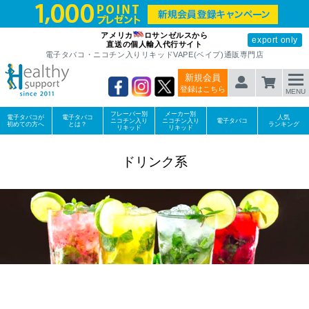
アメリカ
ロサンゼルスから
export only
直送の個人輸入代行サイト
電子タバコ・ニコチン入りリキッドVAPE(ベイプ)通販専門店
新規会員
登録はこちら
MENU
フレーバー別
メーカー別
電子タバコが
電子タバコ
人気
ニコチン入り
ニコチン入り
電子タバコ
初めての方へ
とは？
ランキング
リキッド
リキッド
ドリンク系