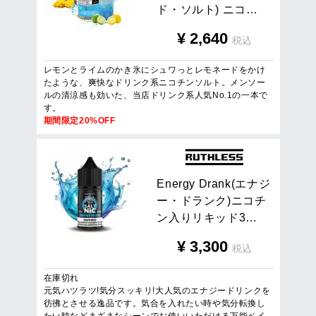
ド
・
ソ
ル
ト
)
ニ
コ
…
¥
2,640
税込
レモンとライムのかき氷にシュワっとレモネードをかけ
たような、爽快なドリンク系ニコチンソルト。メンソー
ルの清涼感も効いた、当店ドリンク系人気No.1の一本で
す。
期間限定20%OFF
E
n
e
r
g
y
D
r
a
n
k
(
エ
ナ
ジ
ー
・
ド
ラ
ン
ク
)
ニ
コ
チ
ン
入
り
リ
キ
ッ
ド
3
…
¥
3,300
税込
在庫切れ
元気ハツラツ!気分スッキリ!大人気のエナジードリンクを
彷彿とさせる逸品です。気合を入れたい時や気分転換し