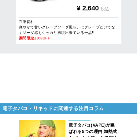
¥
2,640
税込
在庫切れ
爽やかで甘いグレープソーダ風味、はグレープだけでな
くソーダ感もシッカリ再現出来ている一品!!
期間限定20%OFF
8
件
1
/
1
ページを表示
電子タバコ・リキッドに関連する注目コラム
電子タバコ(VAPE)が選
ばれる5つの理由|加熱式