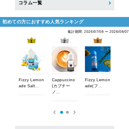
コラム一覧
初めての方におすすめ人気ランキング
集計期間: 2026/07/08 〜 2026/08/07
1
2
3
L
i
m
e
F
i
z
z
y
L
e
m
o
n
C
a
p
p
u
c
c
i
n
o
F
i
z
z
y
L
e
m
o
n
A
l
l
N
i
…
a
d
e
S
a
l
t
…
(
カ
プ
チ
ー
a
d
e
(
フ
…
(
オ
ー
ノ
…