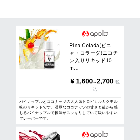
8
件
1
/
1
ページを表示
P
i
n
a
C
o
l
a
d
a
(
ピ
ニ
ャ
・
コ
ラ
ー
ダ
)
ニ
コ
チ
ン
入
り
リ
キ
ッ
ド
1
0
m
…
¥
1,600
2,700
税
～
込
パイナップルとココナッツの大人気トロピカルカクテル
味のリキッドです。濃厚なココナッツの甘さと後から感
じるパイナップルで後味がスッキリしていて吸いやすい
フレーバーです。