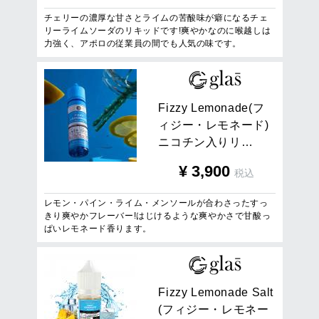
チェリーの濃厚な甘さとライムの苦酸味が癖になるチェ
リーライムソーダのリキッドです!爽やかなのに喉越しは
力強く、アポロの従業員の間でも人気の味です。
F
i
z
z
y
L
e
m
o
n
a
d
e
(
フ
ィ
ジ
ー
・
レ
モ
ネ
ー
ド
)
ニ
コ
チ
ン
入
り
リ
…
¥
3,900
税込
レモン・パイン・ライム・メンソールが合わさったすっ
きり爽やかフレーバー!はじけるような爽やかさで甘酸っ
ぱいレモネード香ります。
F
i
z
z
y
L
e
m
o
n
a
d
e
S
a
l
t
(
フ
ィ
ジ
ー
・
レ
モ
ネ
ー