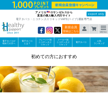
アメリカ
ロサンゼルスから
export only
直送の個人輸入代行サイト
電子タバコ・ニコチン入りリキッドVAPE(ベイプ)通販専門店
新規会員
登録はこちら
MENU
フレーバー別
メーカー別
電子タバコが
電子タバコ
人気
ニコチン入り
ニコチン入り
電子タバコ
初めての方へ
とは？
ランキング
リキッド
リキッド
初めての方におすすめ