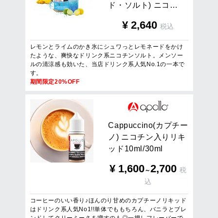
ド
・
ソ
ル
ト
)
ニ
コ
…
¥
2,640
税込
レモンとライムのかき氷にシュワっとレモネードをかけ
たような、爽快なドリンク系ニコチンソルト。メンソー
ルの清涼感も効いた、当店ドリンク系人気No.1の一本で
す。
期間限定20%OFF
C
a
p
p
u
c
c
i
n
o
(
カ
プ
チ
ー
ノ
)
ニ
コ
チ
ン
入
り
リ
キ
ッ
ド
1
0
m
l
/
3
0
m
l
¥
1,600
2,700
税
～
込
コーヒーのいい香り♪ほんのり甘めのカプチーノリキッド
はドリンク系人気No1!!単体でももちろん、バニラとブレ