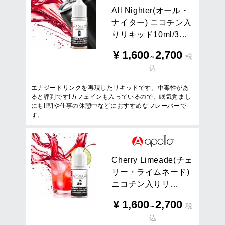
A
l
l
N
i
g
h
t
e
r
(
オ
ー
ル
・
ナ
イ
タ
ー
)
ニ
コ
チ
ン
入
り
リ
キ
ッ
ド
1
0
m
l
/
3
…
¥
1,600
2,700
税
～
込
エナジードリンクを再現したリキッドです。中毒性があ
ると評判です!カフェインも入っているので、眠気覚まし
にも!!朝や仕事の休憩中などにおすすめなフレーバーで
す。
C
h
e
r
r
y
L
i
m
e
a
d
e
(
チ
ェ
リ
ー
・
ラ
イ
ム
ネ
ー
ド
)
ニ
コ
チ
ン
入
り
リ
…
¥
1,600
2,700
税
～
込