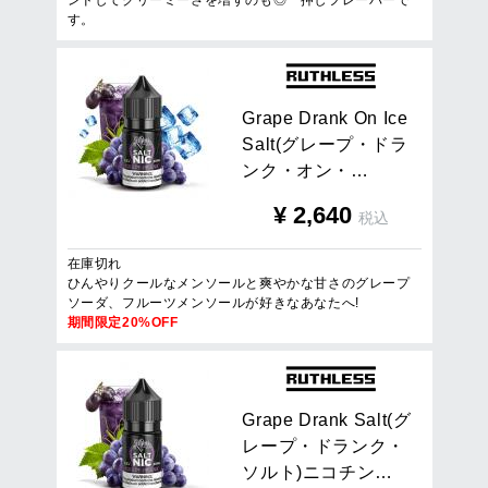
ンドしてクリーミーさを増すのも◎一押しフレーバーで
す。
G
r
a
p
e
D
r
a
n
k
O
n
I
c
e
S
a
l
t
(
グ
レ
ー
プ
・
ド
ラ
ン
ク
・
オ
ン
・
…
¥
2,640
税込
在庫切れ
ひんやりクールなメンソールと爽やかな甘さのグレープ
ソーダ、フルーツメンソールが好きなあなたへ!
期間限定20%OFF
G
r
a
p
e
D
r
a
n
k
S
a
l
t
(
グ
レ
ー
プ
・
ド
ラ
ン
ク
・
ソ
ル
ト
)
ニ
コ
チ
ン
…