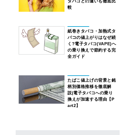
タバコとの違いも徹底比
較
紙巻きタバコ・加熱式タ
バコの値上がりはなぜ続
く?電子タバコ(VAPE)へ
の乗り換えで節約する完
全ガイド
たばこ値上げの背景と銘
柄別価格推移を徹底解
説|電子タバコへの乗り
換えが加速する理由【P
art2】