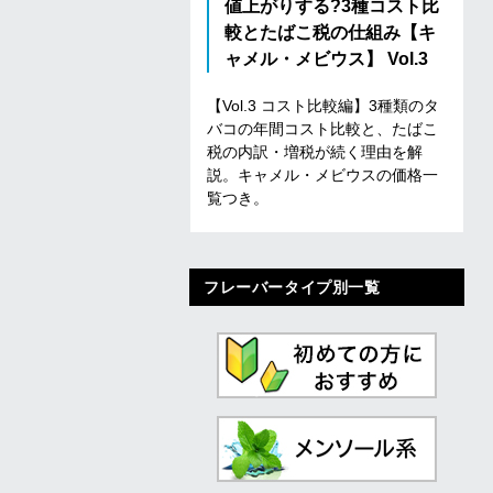
値上がりする?3種コスト比
較とたばこ税の仕組み【キ
ャメル・メビウス】 Vol.3
【
V
o
l
.
3
コ
ス
ト
比
較
編
】
3
種
類
の
タ
バ
コ
の
年
間
コ
ス
ト
比
較
と
、
た
ば
こ
税
の
内
訳
・
増
税
が
続
く
理
由
を
解
説
。
キ
ャ
メ
ル
・
メ
ビ
ウ
ス
の
価
格
一
覧
つ
き
。
フレーバータイプ別一覧