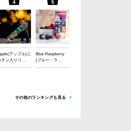
4
5
6
p
p
l
e
(
ア
ッ
プ
ル
)
ニ
B
l
u
e
R
a
s
p
b
e
r
r
y
P
e
a
c
h
(
ピ
ー
チ
)
ニ
S
t
r
a
w
b
e
r
r
コ
チ
ン
入
り
リ
…
(
ブ
ル
ー
・
ラ
…
コ
チ
ン
入
り
リ
…
(
ス
ト
ロ
ベ
その他のランキングも見る