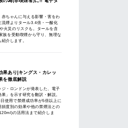
の為(非喫煙者)に!! 電子タ
・赤ちゃんに与える影響・害をわ
流煙よりタール3.4倍・一酸化
煙や火災のリスクも。タールを含
)で家族を受動喫煙から守り、無理な
も紹介します。
効果あり|キングス・カレッ
果を徹底解説
ッジ・ロンドンが発表した、電子
効果」を示す研究を翻訳・解説。
毎日使用で禁煙成功率が5倍以上に
用頻度別の効果や他の禁煙法との
20ml)の活用法まで紹介しま