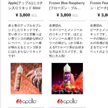
A
p
p
l
e
(
ア
ッ
プ
ル
)
ニ
コ
チ
F
r
o
z
e
n
B
l
u
e
R
a
s
p
b
e
r
r
y
F
r
o
z
e
n
P
e
a
ン
入
り
リ
キ
ッ
ド
6
0
m
l
(
フ
ロ
ー
ズ
ン
・
ブ
ル
…
ン
・
ピ
ー
チ
¥
3,800
¥
3,800
¥
3,8
税込
税込
赤と青のアップルをブレ
在庫切れ
在庫切れ
ンドしたリキッドです。
ラズベリーとメンソール
ピーチとメ
甘い赤リンゴと甘酸っぱ
のリキッドです。ほどよ
キッドです
い青リンゴの絶妙なMixフ
いメンソール感でラズベ
ーチの味わ
レーバー。ジューシー感
リーの味がしっかり味わ
ルの冷感が
が味わえるとリンゴ好き
える!!フルーツ系がお好き
まるでピー
にはたまらないリキッド
な方はオススメです。女
ベットのよう!
です!
性に大人気!