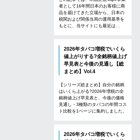
者
と
し
て
1
6
年
間
日
本
の
お
客
様
に
商
品
を
届
け
て
き
た
立
場
か
ら
、
日
本
の
税
関
お
よ
び
関
係
当
局
の
運
用
基
準
を
も
と
に
、
当
サ
イ
ト
に
も
最
近
は
…
2026年タバコ増税でいくら
値上がりする?全銘柄値上げ
早見表と今後の見通し【総
まとめ】Vol.4
【
シ
リ
ー
ズ
総
ま
と
め
】
自
分
の
銘
柄
は
い
く
ら
上
が
る
?
2
0
2
6
年
増
税
の
全
銘
柄
値
上
げ
早
見
表
と
、
今
後
の
価
格
見
通
し
・
3
種
類
の
タ
バ
コ
の
年
間
コ
ス
ト
比
較
を
1
ペ
ー
ジ
に
集
約
し
ま
し
た
。
2026年タバコ増税でいくら