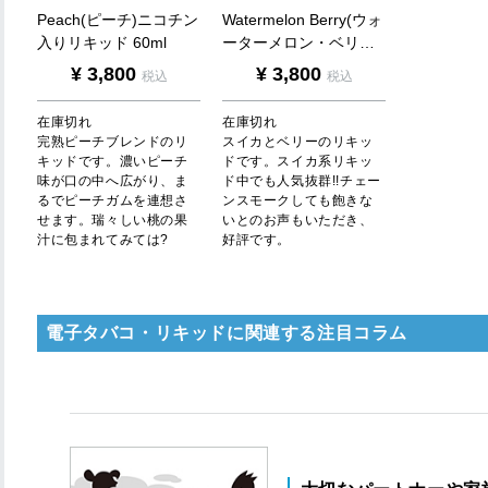
P
e
a
c
h
(
ピ
ー
チ
)
ニ
コ
チ
ン
W
a
t
e
r
m
e
l
o
n
B
e
r
r
y
(
ウ
ォ
入
り
リ
キ
ッ
ド
6
0
m
l
ー
タ
ー
メ
ロ
ン
・
ベ
リ
…
¥
3,800
¥
3,800
税込
税込
在庫切れ
在庫切れ
完熟ピーチブレンドのリ
スイカとベリーのリキッ
キッドです。濃いピーチ
ドです。スイカ系リキッ
味が口の中へ広がり、ま
ド中でも人気抜群!!チェー
るでピーチガムを連想さ
ンスモークしても飽きな
せます。瑞々しい桃の果
いとのお声もいただき、
汁に包まれてみては?
好評です。
電子タバコ・リキッドに関連する注目コラム