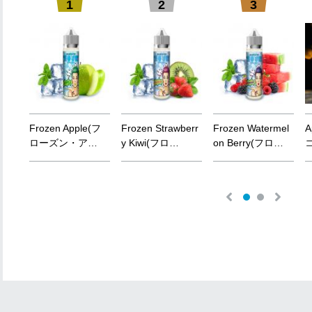
1
2
3
e
r
r
y
F
r
o
z
e
n
A
p
p
l
e
(
フ
F
r
o
z
e
n
S
t
r
a
w
b
e
r
r
F
r
o
z
e
n
W
a
t
e
r
m
e
l
A
ロ
ー
ズ
ン
・
ア
…
y
K
i
w
i
(
フ
ロ
…
o
n
B
e
r
r
y
(
フ
ロ
…