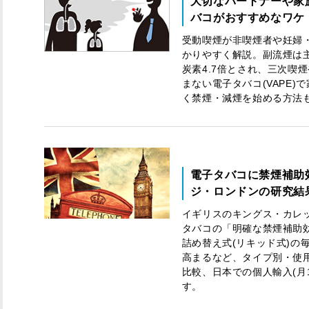
大切なパートナーや家族
バコがおすすめなワケ
受動喫煙が非喫煙者や妊婦
かりやすく解説。副流煙は主
炭素4.7倍とされ、三次喫
まない電子タバコ(VAPE
く禁煙・減煙を始める方法
電子タバコに禁煙補助
ジ・ロンドンの研究結
イギリスのキングス・カレ
タバコの「明確な禁煙補助
詰め替え式(リキッド式)の
高まるなど、タイプ別・使
比較、日本での個人輸入(月1
す。