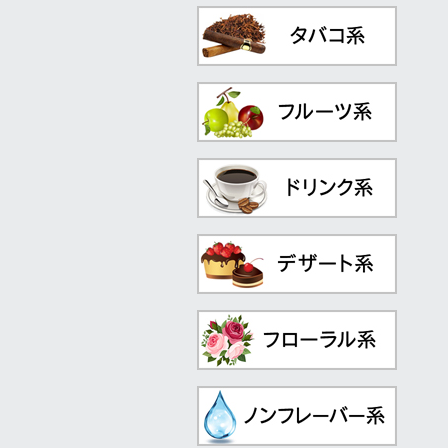
5
6
7
8
R
a
s
p
b
e
r
r
y
P
e
a
c
h
(
ピ
ー
チ
)
ニ
S
t
r
a
w
b
e
r
r
y
K
i
w
i
W
a
t
e
r
m
e
l
o
n
B
ー
・
ラ
…
コ
チ
ン
入
り
リ
…
(
ス
ト
ロ
ベ
リ
…
(
ウ
ォ
ー
タ
ー
…