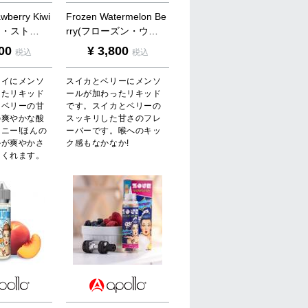
a
w
b
e
r
r
y
K
i
w
i
F
r
o
z
e
n
W
a
t
e
r
m
e
l
o
n
B
e
ン
・
ス
ト
…
r
r
y
(
フ
ロ
ー
ズ
ン
・
ウ
…
00
¥
3,800
税込
税込
ウイにメンソ
スイカとベリーにメンソ
ったリキッド
ールが加わったリキッド
ロベリーの甘
です。スイカとベリーの
の爽やかな酸
スッキリした甘さのフレ
ニー!ほんの
ーバーです。喉へのキッ
ルが爽やかさ
ク感もなかなか!
てくれます。