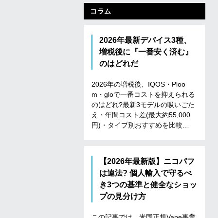
コラム
2026年最新デバイス3種、
増税後に『一番安く済む』
のはどれだ
2
0
2
6
年
の
増
税
後
、
I
Q
O
S
・
P
l
o
o
m
・
g
l
o
で
一
番
コ
ス
ト
を
抑
え
ら
れ
る
の
は
ど
れ
?
最
新
3
モ
デ
ル
の
吸
い
ご
た
え
・
年
間
コ
ス
ト
差
(
最
大
約
5
5
,
0
0
0
円
)
・
タ
イ
プ
別
お
す
す
め
を
比
較
…
【2026年最新版】ニコパフ
は違法? 個人輸入で守るべ
き3つの基準と健全なショッ
プの見分け方
こ
の
記
事
で
は
、
米
国
正
規
V
a
p
e
事
業