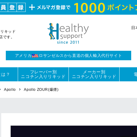
日
りリキッド
門店です。
アメリカ
ロサンゼルスから
直送の個人輸入代行サイト
フレーバー別
メーカー別
とは？
ニコチン入りリキッド
ニコチン入りリキッド
Apollo
Apollo ZOUR(爆煙)