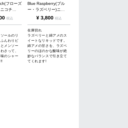
c
h
(
フ
ロ
ー
ズ
B
l
u
e
R
a
s
p
b
e
r
r
y
(
ブ
ル
)
ニ
コ
チ
…
ー
・
ラ
ズ
ベ
リ
ー
)
ニ
…
00
¥
3,800
税込
税込
在庫切れ
ンソールのリ
ラズベリーと綿アメのス
。ふんわりピ
イートなリキッドです。
いとメンソー
綿アメの甘さを、ラズベ
合わさって、
リーのほのかな酸味が絶
チ味のシャー
妙なバランスで引き立て
!
てくれます!