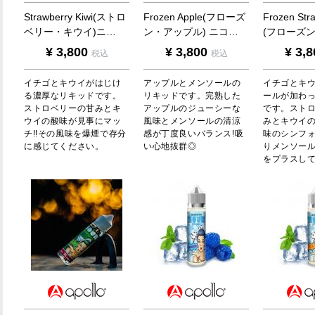
S
t
r
a
w
b
e
r
r
y
K
i
w
i
(
ス
ト
ロ
F
r
o
z
e
n
A
p
p
l
e
(
フ
ロ
ー
ズ
F
r
o
z
e
n
S
t
r
ベ
リ
ー
・
キ
ウ
イ
)
ニ
…
ン
・
ア
ッ
プ
ル
)
ニ
コ
…
(
フ
ロ
ー
ズ
¥
3,800
¥
3,800
¥
3,8
税込
税込
イチゴとキウイがはじけ
アップルとメンソールの
イチゴとキ
る濃厚なリキッドです。
リキッドです。完熟した
ールが加わ
ストロベリーの甘みとキ
アップルのジューシーな
です。スト
ウイの酸味が見事にマッ
風味とメンソールの清涼
みとキウイ
チ!!その風味を爆煙で存分
感が丁度良いバランス!吸
味のシンフォ
に感じてください。
い心地抜群◎
りメンソー
をプラスし