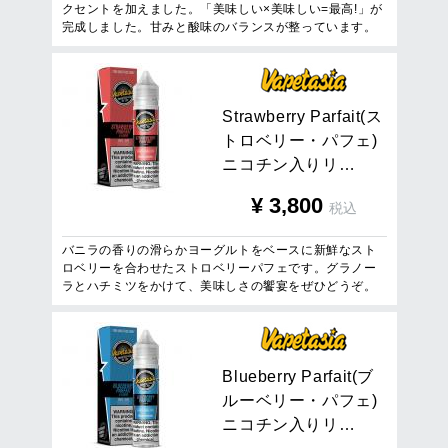
クセントを加えました。「美味しい×美味しい=最高!」が
完成しました。甘みと酸味のバランスが整っています。
S
t
r
a
w
b
e
r
r
y
P
a
r
f
a
i
t
(
ス
ト
ロ
ベ
リ
ー
・
パ
フ
ェ
)
ニ
コ
チ
ン
入
り
リ
…
¥
3,800
税込
バニラの香りの滑らかヨーグルトをベースに新鮮なスト
ロベリーを合わせたストロベリーパフェです。グラノー
ラとハチミツをかけて、美味しさの饗宴をぜひどうぞ。
B
l
u
e
b
e
r
r
y
P
a
r
f
a
i
t
(
ブ
ル
ー
ベ
リ
ー
・
パ
フ
ェ
)
ニ
コ
チ
ン
入
り
リ
…