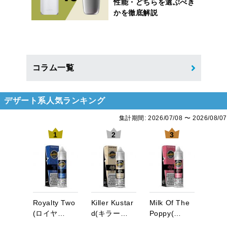
性能・どちらを選ぶべき
かを徹底解説
コラム一覧
デザート系人気ランキング
集計期間: 2026/07/08 〜 2026/08/07
5
1
2
3
p
l
e
E
R
o
y
a
l
t
y
T
w
o
K
i
l
l
e
r
K
u
s
t
a
r
M
i
l
k
O
f
T
h
e
M
i
s
s
(
…
(
ロ
イ
ヤ
…
d
(
キ
ラ
ー
…
P
o
p
p
y
(
…
(
ミ
ス