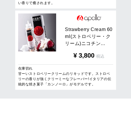
い香りで癒されます。
S
t
r
a
w
b
e
r
r
y
C
r
e
a
m
6
0
m
l
(
ス
ト
ロ
ベ
リ
ー
・
ク
リ
ー
ム
)
ニ
コ
チ
ン
…
¥
3,800
税込
在庫切れ
甘ーいストロベリークリームのリキッドです。ストロベ
リーの香りが強くクリーミーなフレーバー!イタリアの伝
統的な焼き菓子「カンノーロ」がモデルです。
16
件
1
/
1
ページを表示