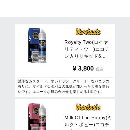
16
件
1
/
1
ページを表示
R
o
y
a
l
t
y
T
w
o
(
ロ
イ
ヤ
リ
テ
ィ
・
ツ
ー
)
ニ
コ
チ
ン
入
り
リ
キ
ッ
ド
6
…
¥
3,800
税込
濃厚なカスタード、甘いナッツ、クリーミーなバニラの
香りに、マイルドなタバコの風味が加わった大胆な味わ
いです。ユニークな組み合わせを楽しめる1本です。
M
i
l
k
O
f
T
h
e
P
o
p
p
y
(
ミ
ル
ク
・
ポ
ピ
ー
)
ニ
コ
チ