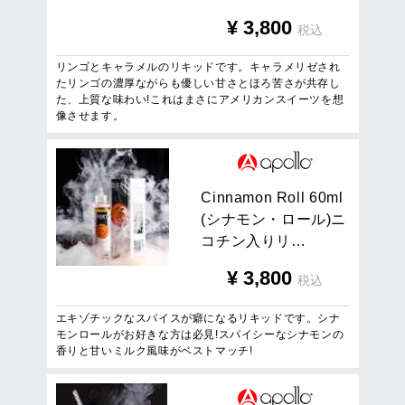
¥
3,800
税込
リンゴとキャラメルのリキッドです。キャラメリゼされ
たリンゴの濃厚ながらも優しい甘さとほろ苦さが共存し
た、上質な味わい!これはまさにアメリカンスイーツを想
像させます。
C
i
n
n
a
m
o
n
R
o
l
l
6
0
m
l
(
シ
ナ
モ
ン
・
ロ
ー
ル
)
ニ
コ
チ
ン
入
り
リ
…
¥
3,800
税込
エキゾチックなスパイスが癖になるリキッドです。シナ
モンロールがお好きな方は必見!スパイシーなシナモンの
香りと甘いミルク風味がベストマッチ!