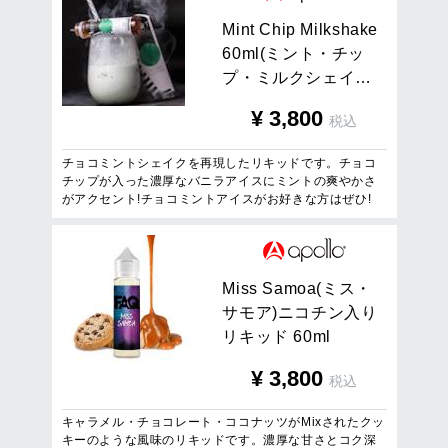
M
i
n
t
C
h
i
p
M
i
l
k
s
h
a
k
e
6
0
m
l
(
ミ
ン
ト
・
チ
ッ
プ
・
ミ
ル
ク
シ
ェ
イ
…
¥
3,800
税込
チョコミントシェイクを再現したリキッドです。チョコ
チップが入った濃厚なバニラアイスにミントの爽やかさ
がアクセント!チョコミントアイスがお好きな方はぜひ!
M
i
s
s
S
a
m
o
a
(
ミ
ス
・
サ
モ
ア
)
ニ
コ
チ
ン
入
り
リ
キ
ッ
ド
6
0
m
l
¥
3,800
税込
キャラメル・チョコレート・ココナッツがMixされたクッ
キーのような風味のリキッドです。濃厚な甘さとコク深