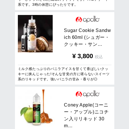
系です。3時の休憩にぴったりです。
S
u
g
a
r
C
o
o
k
i
e
S
a
n
d
w
i
c
h
6
0
m
l
(
シ
ュ
ガ
ー
・
ク
ッ
キ
ー
・
サ
ン
…
¥
3,800
税込
ミルク感たっぷりのバニラアイスを甘くて香ばしいクッ
キーに挟んじゃった!そんな甘党の方に堪らないスイーツ
系のリキッドです。強いバニラの甘み・香りが◎
C
o
n
e
y
A
p
p
l
e
(
コ
ー
ニ
ー
・
ア
ッ
プ
ル
)
ニ
コ
チ
ン
入
り
リ
キ
ッ
ド
3
0
m
…