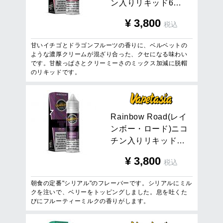
ン
入
り
リ
キ
ッ
ド
6
…
¥
3,800
税込
甘いイチゴとドラゴンフルーツの香りに、ベルベットの
ような濃厚クリームが混ざり合った、クセになる味わい
です。甘酸っぱさとクリーミーさのミックス加減に脱帽
のリキッドです。
R
a
i
n
b
o
w
R
o
a
d
(
レ
イ
ン
ボ
ー
・
ロ
ー
ド
)
ニ
コ
チ
ン
入
り
リ
キ
ッ
ド
…
¥
3,800
税込
朝食の定番"シリアル"のフレーバーです。シリアルにミル
クを注いで、ベリーをトッピングしました。息を吐くた
びにフルーティーミルクの香りがします。