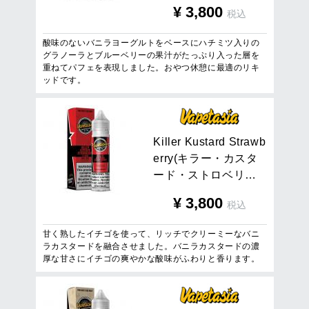
¥
3,800
税込
酸味のないバニラヨーグルトをベースにハチミツ入りの
グラノーラとブルーベリーの果汁がたっぷり入った層を
重ねてパフェを表現しました。おやつ休憩に最適のリキ
ッドです。
K
i
l
l
e
r
K
u
s
t
a
r
d
S
t
r
a
w
b
e
r
r
y
(
キ
ラ
ー
・
カ
ス
タ
ー
ド
・
ス
ト
ロ
ベ
リ
…
¥
3,800
税込
甘く熟したイチゴを使って、リッチでクリーミーなバニ
ラカスタードを融合させました。バニラカスタードの濃
厚な甘さにイチゴの爽やかな酸味がふわりと香ります。