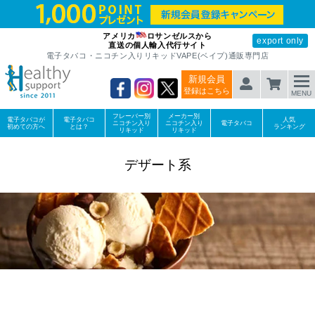
アメリカ
ロサンゼルスから
export only
直送の個人輸入代行サイト
電子タバコ・ニコチン入りリキッドVAPE(ベイプ)通販専門店
新規会員
登録はこちら
MENU
フレーバー別
メーカー別
電子タバコが
電子タバコ
人気
ニコチン入り
ニコチン入り
電子タバコ
初めての方へ
とは？
ランキング
リキッド
リキッド
デザート系