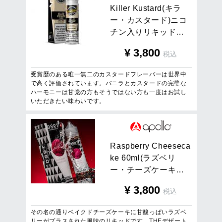
K
i
l
l
e
r
K
u
s
t
a
r
d
(
キ
ラ
ー
・
カ
ス
タ
ー
ド
)
ニ
コ
チ
ン
入
り
リ
キ
ッ
ド
…
¥
3,800
税込
受賞歴のある唯一無二のカスタードフレーバーは世界中
で高く評価されています。バニラとカスタードの完璧な
ハーモニーは甘党の方もそうではない方も一度はお試し
いただきたい味わいです。
R
a
s
p
b
e
r
r
y
C
h
e
e
s
e
c
a
k
e
6
0
m
l
(
ラ
ズ
ベ
リ
ー
・
チ
ー
ズ
ケ
ー
キ
…
¥
3,800
税込
その名の通りベイクドチーズケーキに甘酸っぱいラズベ
リーがプラスされた風味のリキッドです。THEデザート