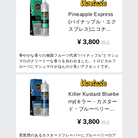
P
i
n
e
a
p
p
l
e
E
x
p
r
e
s
s
(
パ
イ
ナ
ッ
プ
ル
・
エ
ク
ス
プ
レ
ス
)
ニ
コ
チ
…
¥
3,800
税込
華やかな香りの南国フルーツ代表"パイナップル"とマシュ
マロのクリーミーな香りを合わせました。トロピカルフ
ルーツにマシュマロがほんのり良いアクセントです。
K
i
l
l
e
r
K
u
s
t
a
r
d
B
l
u
e
b
e
r
r
y
(
キ
ラ
ー
・
カ
ス
タ
ー
ド
・
ブ
ル
ー
ベ
リ
ー
…
¥
3,800
税込
受賞歴のあるカスタードフレーバーにブルーベリーのア