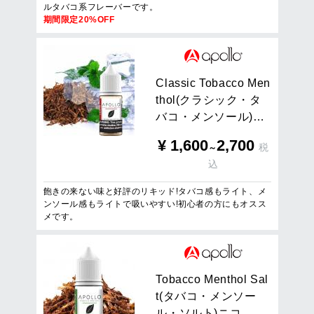
ルタバコ系フレーバーです。
期間限定20%OFF
C
l
a
s
s
i
c
T
o
b
a
c
c
o
M
e
n
t
h
o
l
(
ク
ラ
シ
ッ
ク
・
タ
バ
コ
・
メ
ン
ソ
ー
ル
)
…
¥
1,600
2,700
税
～
込
飽きの来ない味と好評のリキッド!タバコ感もライト、メ
ンソール感もライトで吸いやすい!初心者の方にもオスス
メです。
T
o
b
a
c
c
o
M
e
n
t
h
o
l
S
a
l
t
(
タ
バ
コ
・
メ
ン
ソ
ー
ル
・
ソ
ル
ト
)
ニ
コ
…