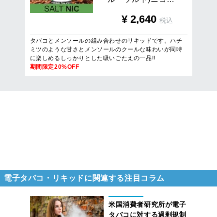
¥
2,640
税込
タバコとメンソールの組み合わせのリキッドです。ハチ
ミツのような甘さとメンソールのクールな味わいが同時
に楽しめるしっかりとした吸いごたえの一品!!
期間限定20%OFF
5
件
1
/
1
ページを表示
電子タバコ・リキッドに関連する注目コラム
米国消費者研究所が電子
タバコに対する過剰規制