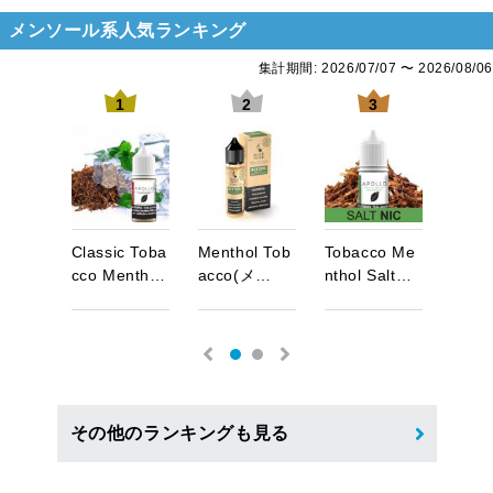
メンソール系人気ランキング
集計期間: 2026/07/07 〜 2026/08/06
1
2
3
o
l
T
o
b
C
l
a
s
s
i
c
T
o
b
a
M
e
n
t
h
o
l
T
o
b
T
o
b
a
c
c
o
M
e
M
e
n
t
メ
…
c
c
o
M
e
n
t
h
…
a
c
c
o
(
メ
…
n
t
h
o
l
S
a
l
t
…
a
c
c
o
その他のランキングも見る