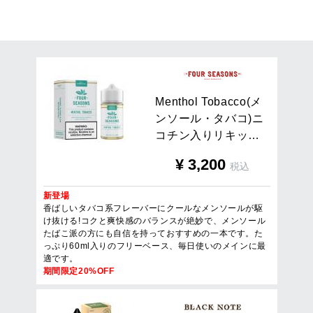
5
件
1
/
1
ページを表示
M
e
n
t
h
o
l
T
o
b
a
c
c
o
(
メ
ン
ソ
ー
ル
・
タ
バ
コ
)
ニ
コ
チ
ン
入
り
リ
キ
ッ
…
¥
3,200
税込
新登場
香ばしいタバコ系フレーバーにクールなメンソールが駆
け抜ける!コクと爽快感のバランスが絶妙で、メンソール
たばこ派の方にも自信を持っておすすめの一本です。た
っぷり60ml入りのフリーベース、毎日使いのメインに最
適です。
期間限定20%OFF