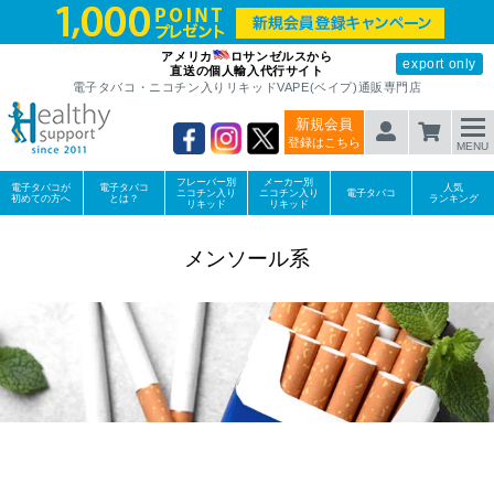
アメリカ
ロサンゼルスから
export only
直送の個人輸入代行サイト
電子タバコ・ニコチン入りリキッドVAPE(ベイプ)通販専門店
新規会員
登録はこちら
MENU
フレーバー別
メーカー別
電子タバコが
電子タバコ
人気
ニコチン入り
ニコチン入り
電子タバコ
初めての方へ
とは？
ランキング
リキッド
リキッド
メンソール系