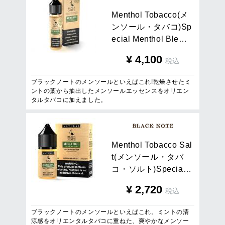
M
e
n
t
h
o
l
T
o
b
a
c
c
o
(
メ
ン
ソ
ー
ル
・
タ
バ
コ
)
S
p
e
c
i
a
l
M
e
n
t
h
o
l
B
l
e
…
¥
4,100
税込
ブラックノートのメンソールといえばこれ!乾燥させたミ
ントの葉から抽出したメンソールエッセンスをオリエン
タルタバコに加えました。
M
e
n
t
h
o
l
T
o
b
a
c
c
o
S
a
l
t
(
メ
ン
ソ
ー
ル
・
タ
バ
コ
・
ソ
ル
ト
)
S
p
e
c
i
a
…
¥
2,720
税込
ブラックノートのメンソールといえばこれ。ミントの清
涼感をオリエンタルタバコに重ねた、爽やかなメンソー