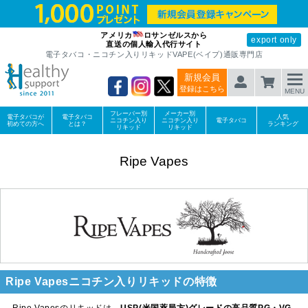
アメリカ
ロサンゼルスから
export only
直送の個人輸入代行サイト
電子タバコ・ニコチン入りリキッドVAPE(ベイプ)通販専門店
新規会員
登録はこちら
MENU
フレーバー別
メーカー別
電子タバコが
電子タバコ
人気
ニコチン入り
ニコチン入り
電子タバコ
初めての方へ
とは？
ランキング
リキッド
リキッド
Ripe Vapes
Ripe Vapesニコチン入りリキッドの特徴
Ripe Vapesのリキッドは、
USP(米国薬局方)グレードの高品質PG・VG