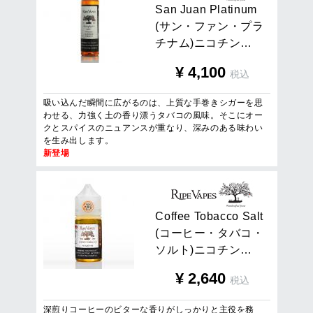
S
a
n
J
u
a
n
P
l
a
t
i
n
u
m
(
サ
ン
・
フ
ァ
ン
・
プ
ラ
チ
ナ
ム
)
ニ
コ
チ
ン
…
¥
4,100
税込
吸い込んだ瞬間に広がるのは、上質な手巻きシガーを思
わせる、力強く土の香り漂うタバコの風味。そこにオー
クとスパイスのニュアンスが重なり、深みのある味わい
を生み出します。
新登場
C
o
f
f
e
e
T
o
b
a
c
c
o
S
a
l
t
(
コ
ー
ヒ
ー
・
タ
バ
コ
・
ソ
ル
ト
)
ニ
コ
チ
ン
…
¥
2,640
税込
深煎りコーヒーのビターな香りがしっかりと主役を務