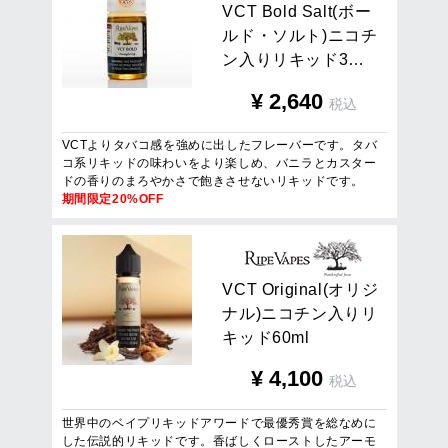
V
C
T
B
o
l
d
S
a
l
t
(
ボ
ー
ル
ド
・
ソ
ル
ト
)
ニ
コ
チ
ン
入
り
リ
キ
ッ
ド
3
…
¥
2,640
税込
VCTよりタバコ感を強めに出したフレーバーです。タバ
コ系リキッドの味わいをより楽しめ、バニラとカスター
ドの香りのまろやかさで飽きさせないリキッドです。
期間限定20%OFF
V
C
T
O
r
i
g
i
n
a
l
(
オ
リ
ジ
ナ
ル
)
ニ
コ
チ
ン
入
り
リ
キ
ッ
ド
6
0
m
l
¥
4,100
税込
世界中のベイプリキッドアワードで最優秀賞を総なめに
した伝説的リキッドです。香ばしくローストしたアーモ