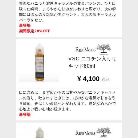
贅沢なバニラと濃厚キャラメルの黄金バランス。ひと口
吸った瞬間、まろやかな甘みがふわりと広がり、次の瞬
間にはほんのり塩気がアクセント。大人の塩キャラメル
バニラをぜひ。
新登場
期間限定20%OFF
V
S
C
ニ
コ
チ
ン
入
り
リ
キ
ッ
ド
6
0
m
l
¥
4,100
税込
口に含めば、まず広がるのは甘やかなバニラとキャラメ
ルの香り。吐き出すときには、ほのかな塩気が甘さを引
き締め、香ばしい余韻へと変わります。終始なめらかで
心地よい吸い心地が続きます。
新登場