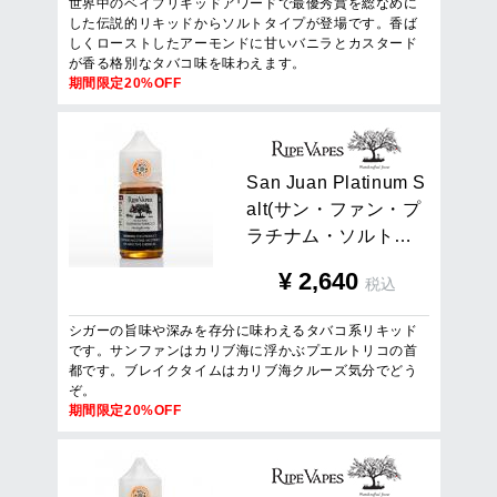
世界中のベイプリキッドアワードで最優秀賞を総なめに
した伝説的リキッドからソルトタイプが登場です。香ば
しくローストしたアーモンドに甘いバニラとカスタード
が香る格別なタバコ味を味わえます。
期間限定20%OFF
S
a
n
J
u
a
n
P
l
a
t
i
n
u
m
S
a
l
t
(
サ
ン
・
フ
ァ
ン
・
プ
ラ
チ
ナ
ム
・
ソ
ル
ト
…
¥
2,640
税込
シガーの旨味や深みを存分に味わえるタバコ系リキッド
です。サンファンはカリブ海に浮かぶプエルトリコの首
都です。ブレイクタイムはカリブ海クルーズ気分でどう
ぞ。
期間限定20%OFF