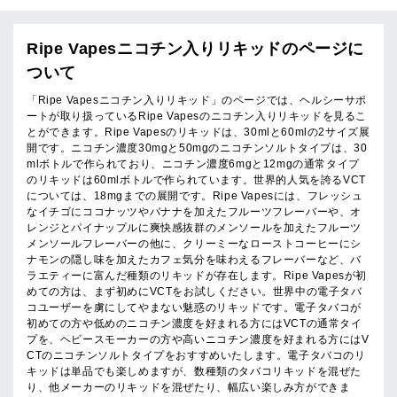
Ripe Vapesニコチン入りリキッドのページに
ついて
「Ripe Vapesニコチン入りリキッド」のページでは、ヘルシーサポ
ートが取り扱っているRipe Vapesのニコチン入りリキッドを見るこ
とができます。Ripe Vapesのリキッドは、30mlと60mlの2サイズ展
開です。ニコチン濃度30mgと50mgのニコチンソルトタイプは、30
mlボトルで作られており、ニコチン濃度6mgと12mgの通常タイプ
のリキッドは60mlボトルで作られています。世界的人気を誇るVCT
については、18mgまでの展開です。Ripe Vapesには、フレッシュ
なイチゴにココナッツやバナナを加えたフルーツフレーバーや、オ
レンジとパイナップルに爽快感抜群のメンソールを加えたフルーツ
メンソールフレーバーの他に、クリーミーなローストコーヒーにシ
ナモンの隠し味を加えたカフェ気分を味わえるフレーバーなど、バ
ラエティーに富んだ種類のリキッドが存在します。Ripe Vapesが初
めての方は、まず初めにVCTをお試しください。世界中の電子タバ
コユーザーを虜にしてやまない魅惑のリキッドです。電子タバコが
初めての方や低めのニコチン濃度を好まれる方にはVCTの通常タイ
プを、ヘビースモーカーの方や高いニコチン濃度を好まれる方にはV
CTのニコチンソルトタイプをおすすめいたします。電子タバコのリ
キッドは単品でも楽しめますが、数種類のタバコリキッドを混ぜた
り、他メーカーのリキッドを混ぜたり、幅広い楽しみ方ができま