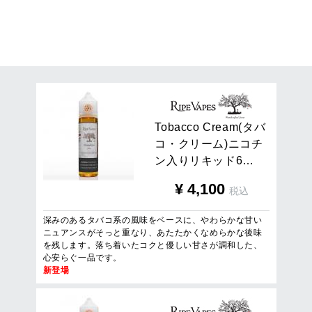
14
件
1
/
1
ページを表示
T
o
b
a
c
c
o
C
r
e
a
m
(
タ
バ
コ
・
ク
リ
ー
ム
)
ニ
コ
チ
ン
入
り
リ
キ
ッ
ド
6
…
¥
4,100
税込
深みのあるタバコ系の風味をベースに、やわらかな甘い
ニュアンスがそっと重なり、あたたかくなめらかな後味
を残します。落ち着いたコクと優しい甘さが調和した、
心安らぐ一品です。
新登場