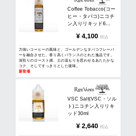
C
o
f
f
e
e
T
o
b
a
c
c
o
(
コ
ー
ヒ
ー
・
タ
バ
コ
)
ニ
コ
チ
ン
入
り
リ
キ
ッ
ド
6
…
¥
4,100
税込
力強いコーヒーの風味と、ゴールデンなタバコフレーバ
ーを融合させた、香り高くバランスのとれた逸品です。
深煎りのロースト感、土の温もりを思わせるあたたかな
コク、そしてすっきりとした後味。
新登場
V
S
C
S
a
l
t
(
V
S
C
・
ソ
ル
ト
)
ニ
コ
チ
ン
入
り
リ
キ
ッ
ド
3
0
m
l
¥
2,640
税込