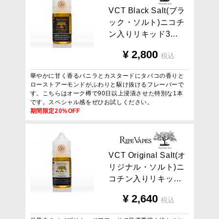
V
C
T
B
l
a
c
k
S
a
l
t
(
ブ
ラ
ッ
ク
・
ソ
ル
ト
)
ニ
コ
チ
ン
入
り
リ
キ
ッ
ド
3
…
¥
2,800
税込
華やかに甘く香るバニラとカスタードにタバコの香りと
ローストアーモンドがふわりと駆け抜けるフレーバーで
す。こちらはオーク樽で90日以上浸漬させた特別な1本
です。スペシャル感をぜひお試しください。
期間限定20%OFF
V
C
T
O
r
i
g
i
n
a
l
S
a
l
t
(
オ
リ
ジ
ナ
ル
・
ソ
ル
ト
)
ニ
コ
チ
ン
入
り
リ
キ
ッ
…
¥
2,640
税込