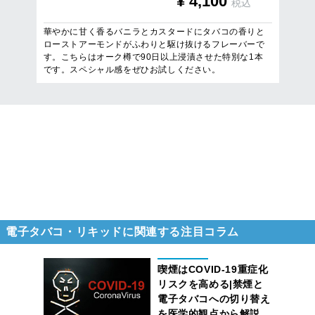
¥
4,100
税込
華やかに甘く香るバニラとカスタードにタバコの香りと
ローストアーモンドがふわりと駆け抜けるフレーバーで
す。こちらはオーク樽で90日以上浸漬させた特別な1本
です。スペシャル感をぜひお試しください。
14
件
1
/
1
ページを表示
電子タバコ・リキッドに関連する注目コラム
喫煙はCOVID-19重症化
リスクを高める|禁煙と
電子タバコへの切り替え
を医学的観点から解説