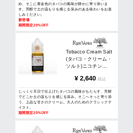
め、そこに黄金色のタバコの風味が静かに寄り添いま
す。芳醇で土の温もりを感じる深みのある味わいをお楽
しみください。
新登場
期間限定20%OFF
T
o
b
a
c
c
o
C
r
e
a
m
S
a
l
t
(
タ
バ
コ
・
ク
リ
ー
ム
・
ソ
ル
ト
)
ニ
コ
チ
ン
…
¥
2,640
税込
じっくり天日で仕上げたタバコの風味がもたらす、芳醇
でどこか土の温もりを感じる深み。そこへそっと寄り添
う、上品な甘さのクリーム。大人のためのクラシックテ
イスト。
期間限定20%OFF