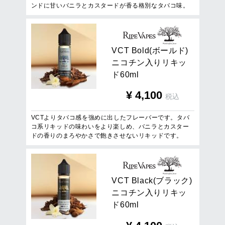
ンドに甘いバニラとカスタードが香る格別なタバコ味。
V
C
T
B
o
l
d
(
ボ
ー
ル
ド
)
ニ
コ
チ
ン
入
り
リ
キ
ッ
ド
6
0
m
l
¥
4,100
税込
VCTよりタバコ感を強めに出したフレーバーです。タバ
コ系リキッドの味わいをより楽しめ、バニラとカスター
ドの香りのまろやかさで飽きさせないリキッドです。
V
C
T
B
l
a
c
k
(
ブ
ラ
ッ
ク
)
ニ
コ
チ
ン
入
り
リ
キ
ッ
ド
6
0
m
l