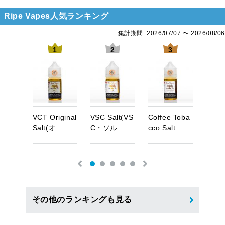
Ripe Vapes人気ランキング
集計期間: 2026/07/07 〜 2026/08/06
4
1
2
3
a
n
P
l
V
C
T
O
r
i
g
i
n
a
l
V
S
C
S
a
l
t
(
V
S
C
o
f
f
e
e
T
o
b
a
V
C
T
S
a
…
S
a
l
t
(
オ
…
C
・
ソ
ル
…
c
c
o
S
a
l
t
…
(
オ
リ
その他のランキングも見る